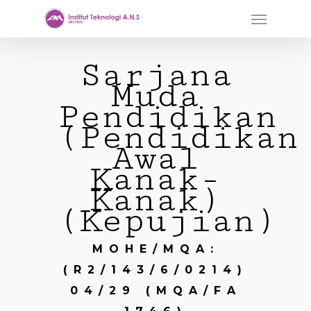
Skip
Menu
to
main
Sarjana
content
Muda
Pendidikan
(Pendidikan
Awal
Kanak-
Kanak)
(Kepujian)
MOHE/MQA:
(R2/143/6/0214)
04/29 (MQA/FA